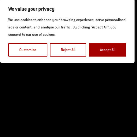
We value your privacy
We use cookies to enhance your browsing experience, serve personalised
ads or content, and analyse our traffic. By clicking "Accept All", you
consent to our use of cookies.
Anthony Syrowatka
Customise
Reject All
Accept All
Direktur
Anthony, seorang berkebangsaan Australia, memiliki
kecintaan pada dunia sepeda motor, dan telah menjadikan
Indonesia sebagai rumahnya selama 18 tahun terakhir. Dia
telah memulai dan menjalankan beberapa bisnis yang
sukses di Indonesia, yang berfokus pada penjualan dan
pemasaran sepeda motor. Anthony berkomitmen untuk
terus mendorong pertumbuhan dan inovasi dalam industri
sepeda motor